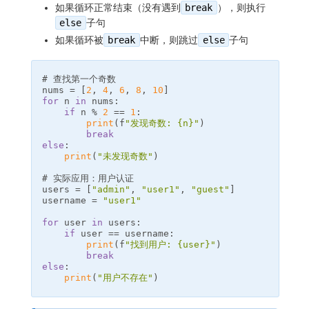
如果循环正常结束（没有遇到
break
），则执行
else
子句
如果循环被
break
中断，则跳过
else
子句
nums
=
[
2
,
4
,
6
,
8
,
10
]
for
n
in
nums
:
if
n
%
2
==
1
:
print
(
f
"发现奇数: 
{
n
}
"
)
break
else
:
print
(
"未发现奇数"
)
users
=
[
"admin"
,
"user1"
,
"guest"
]
username
=
"user1"
for
user
in
users
:
if
user
==
username
:
print
(
f
"找到用户: 
{
user
}
"
)
break
else
:
print
(
"用户不存在"
)