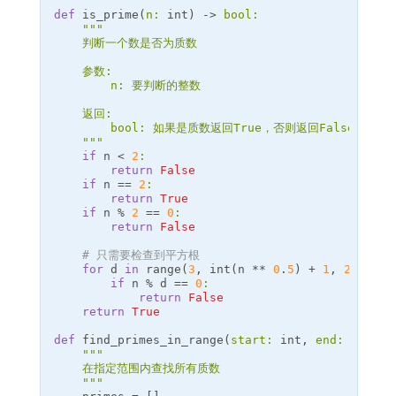
def
is_prime
(
n
:
int
)
->
bool
:
""
"

    判断一个数是否为质数

    参数:

        n: 要判断的整数

    返回:

        bool: 如果是质数返回True，否则返回False

    "
""
if
n
<
2
:
return
False
if
n
==
2
:
return
True
if
n
%
2
==
0
:
return
False
# 只需要检查到平方根
for
d
in
range
(
3
,
int
(
n
**
0
.
5
)
+
1
,
2
)
:
if
n
%
d
==
0
:
return
False
return
True
def
find_primes_in_range
(
start
:
int
,
end
:
int
)
-
""
"

    在指定范围内查找所有质数

    "
""