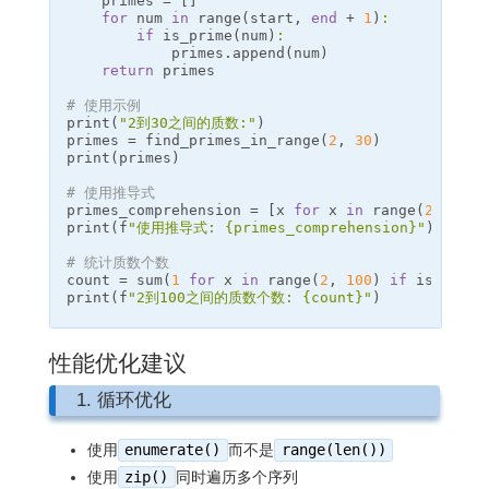
primes
=
[]
for
num
in
range
(
start
,
end
+
1
)
:
if
is_prime
(
num
)
:
primes
.
append
(
num
)
return
primes
# 使用示例
print
(
"2到30之间的质数:"
)
primes
=
find_primes_in_range
(
2
,
30
)
print
(
primes
)
# 使用推导式
primes_comprehension
=
[
x
for
x
in
range
(
2
,
31
)
print
(
f
"使用推导式: 
{
primes_comprehension
}
"
)
# 统计质数个数
count
=
sum
(
1
for
x
in
range
(
2
,
100
)
if
is_prime
print
(
f
"2到100之间的质数个数: 
{
count
}
"
)
性能优化建议
1. 循环优化
使用
enumerate()
而不是
range(len())
使用
zip()
同时遍历多个序列