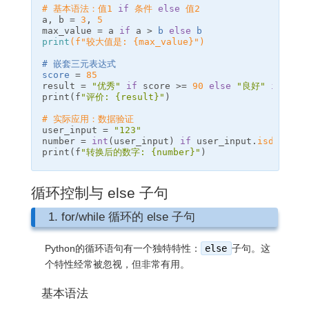
# 基本语法：值1 
if
 条件 
else
 值2
a
,
b
=
3
,
5
max_value
=
a
if
a
>
b
else
b
print
(
f
"较大值是: 
{
max_value
}
"
)
score
=
85
result
=
"优秀"
if
score
>=
90
else
"良好"
if
sco
print
(
f
"评价: 
{
result
}
"
)
# 实际应用：数据验证
user_input
=
"123"
number
=
int
(
user_input
)
if
user_input
.
isdigit
()
print
(
f
"转换后的数字: 
{
number
}
"
)
循环控制与 else 子句
1. for/while 循环的 else 子句
Python的循环语句有一个独特特性：
else
子句。这
个特性经常被忽视，但非常有用。
基本语法