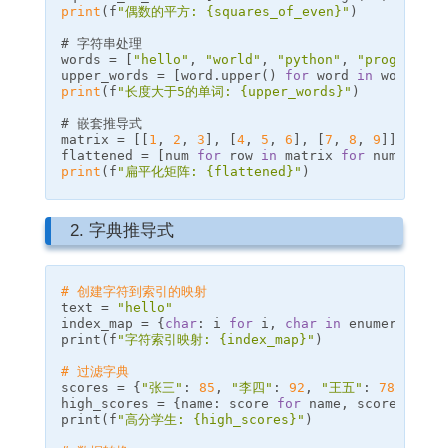
print
(
f
"偶数的平方: 
{
squares_of_even
}
"
)
words
=
[
"hello"
,
"world"
,
"python"
,
"programmin
upper_words
=
[
word
.
upper
()
for
word
in
words
if
print
(
f
"长度大于5的单词: 
{
upper_words
}
"
)
matrix
=
[[
1
,
2
,
3
],
[
4
,
5
,
6
],
[
7
,
8
,
9
]]
flattened
=
[
num
for
row
in
matrix
for
num
in
ro
print
(
f
"扁平化矩阵: 
{
flattened
}
"
)
2. 字典推导式
# 创建字符到索引的映射
text
=
"hello"
index_map
=
{
char
:
i
for
i
,
char
in
enumerate
(
te
print
(
f
"字符索引映射: 
{
index_map
}
"
)
# 过滤字典
scores
=
{
"张三"
:
85
,
"李四"
:
92
,
"王五"
:
78
,
"赵六
high_scores
=
{
name
:
score
for
name
,
score
in
sc
print
(
f
"高分学生: 
{
high_scores
}
"
)