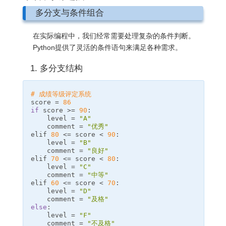
多分支与条件组合
在实际编程中，我们经常需要处理复杂的条件判断。
Python提供了灵活的条件语句来满足各种需求。
1. 多分支结构
# 成绩等级评定系统
score
=
86
if
score
>=
90
:
level
=
"A"
comment
=
"优秀"
elif
80
<=
score
<
90
:
level
=
"B"
comment
=
"良好"
elif
70
<=
score
<
80
:
level
=
"C"
comment
=
"中等"
elif
60
<=
score
<
70
:
level
=
"D"
comment
=
"及格"
else
:
level
=
"F"
comment
=
"不及格"