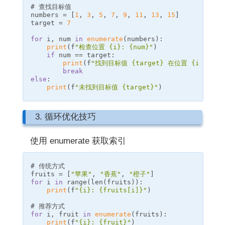
numbers
=
[
1
,
3
,
5
,
7
,
9
,
11
,
13
,
15
]
target
=
7
for
i
,
num
in
enumerate
(
numbers
):
print
(
f
"检查位置 
{
i
}
: 
{
num
}
"
)
if
num
==
target
:
print
(
f
"找到目标值 
{
target
}
 在位置 
{
i
}
"
)
break
else
:
print
(
f
"未找到目标值 
{
target
}
"
)
3. 循环优化技巧
使用 enumerate 获取索引
fruits
=
[
"苹果"
,
"香蕉"
,
"橙子"
]
for
i
in
range
(
len
(
fruits
)):
print
(
f
"
{
i
}
: 
{
fruits
[
i
]
}
"
)
for
i
,
fruit
in
enumerate
(
fruits
):
print
(
f
"
{
i
}
: 
{
fruit
}
"
)