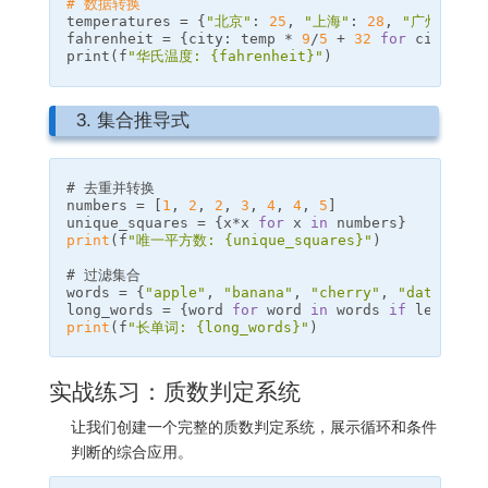
# 数据转换
temperatures
=
{
"北京"
:
25
,
"上海"
:
28
,
"广州"
:
30
fahrenheit
=
{
city
:
temp
*
9
/
5
+
32
for
city
,
te
print
(
f
"华氏温度: 
{
fahrenheit
}
"
)
3. 集合推导式
numbers
=
[
1
,
2
,
2
,
3
,
4
,
4
,
5
]
unique_squares
=
{
x
*
x
for
x
in
numbers
}
print
(
f
"唯一平方数: 
{
unique_squares
}
"
)
words
=
{
"apple"
,
"banana"
,
"cherry"
,
"date"
,
"e
long_words
=
{
word
for
word
in
words
if
len
(
word
print
(
f
"长单词: 
{
long_words
}
"
)
实战练习：质数判定系统
让我们创建一个完整的质数判定系统，展示循环和条件
判断的综合应用。