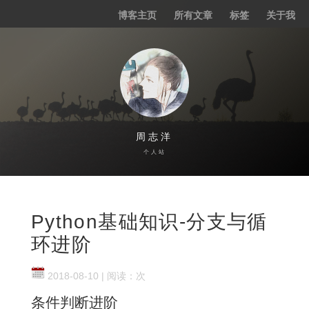
博客主页
所有文章
标签
关于我
Young
Python / Java
周志洋
个人站
Python基础知识-分支与循
环进阶
2018-08-10
| 阅读：
次
条件判断进阶