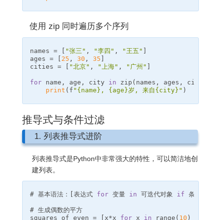
使用 zip 同时遍历多个序列
names
=
[
"张三"
,
"李四"
,
"王五"
]
ages
=
[
25
,
30
,
35
]
cities
=
[
"北京"
,
"上海"
,
"广州"
]
for
name
,
age
,
city
in
zip
(
names
,
ages
,
cities
):
print
(
f
"
{
name
}
, 
{
age
}
岁, 来自
{
city
}
"
)
推导式与条件过滤
1. 列表推导式进阶
列表推导式是Python中非常强大的特性，可以简洁地创
建列表。
# 基本语法：[表达式 
for
 变量 
in
 可迭代对象 
if
squares_of_even
=
[
x
*
x
for
x
in
range
(
10
)
if
x
%